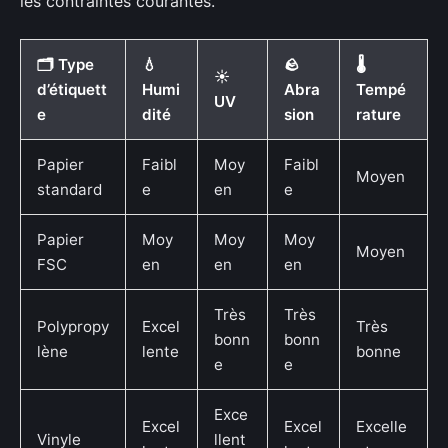
les contraintes courantes.
🗂️ Type
💧
🪨
🌡️
☀️
d’étiquett
Humi
Abra
Tempé
UV
e
dité
sion
rature
Papier
Faibl
Moy
Faibl
Moyen
standard
e
en
e
Papier
Moy
Moy
Moy
Moyen
FSC
en
en
en
Très
Très
Polypropy
Excel
Très
bonn
bonn
lène
lente
bonne
e
e
Exce
Excel
Excel
Excelle
Vinyle
llent