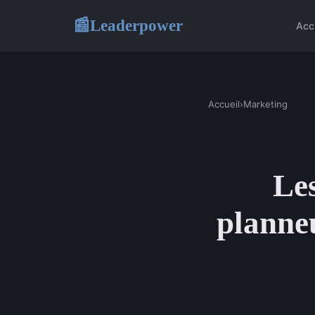
Leaderpower
📰
Acc
Accueil
›
Marketing
Les
planneu