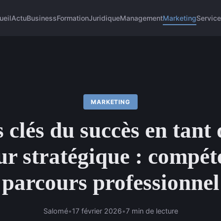
ueil
Actu
Business
Formation
Juridique
Management
Marketing
Servic
MARKETING
 clés du succès en tant
r stratégique : compét
parcours professionnel
Salomé
•
17 février 2026
•
7 min de lecture