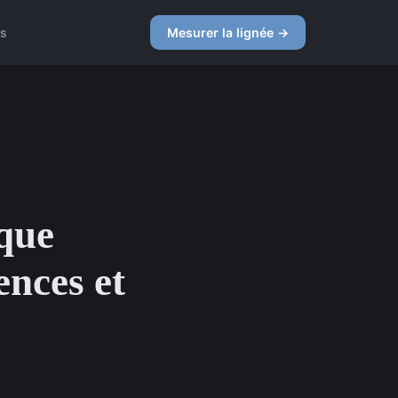
es
Mesurer la lignée →
 que
ences et