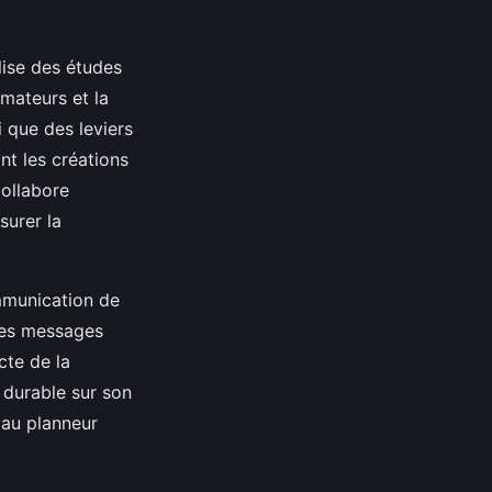
lise des études
ateurs et la
i que des leviers
nt les créations
collabore
surer la
ommunication de
 les messages
cte de la
 durable sur son
 au planneur