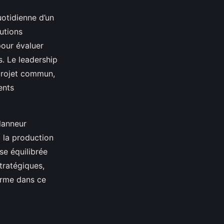
uotidienne d’un
utions
pour évaluer
s. Le leadership
 projet commun,
ents
lanneur
, la production
se équilibrée
stratégiques,
terme dans ce