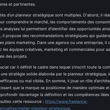
aires et pertinentes.
tés d’un planneur stratégique sont multiples. D'abord, il réa
our comprendre le marché, les comportements des consomm
 analyses lui permettent d’identifier des opportunités ains
te, il propose des recommandations stratégiques qui guidero
 les plans marketing. Dans une agence ou une entreprise, il 
c les équipes créatives, marketing et commerciales pour as
le des projets.
ucial car il définit le cadre dans lequel s’inscrit toute la c
 une stratégie solide élaborée par le planneur stratégique,
inefficaces ou mal ciblés. En somme, il joue un rôle d’archite
ntissant que la marque se positionne de manière optimale et
profondir davantage la définition et les compétences liées
sultez cette ressource :
https://www.freelance-
actualites/metier-planneur-strategique
.