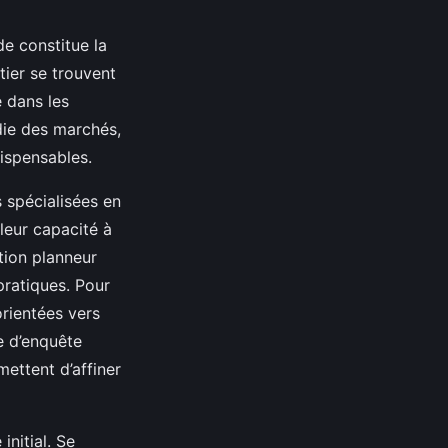
de constitue la
ier se trouvent
 dans les
die des marchés,
ispensables.
s spécialisées en
leur capacité à
tion planneur
pratiques. Pour
orientées vers
e d’enquête
ettent d’affiner
initial. Se