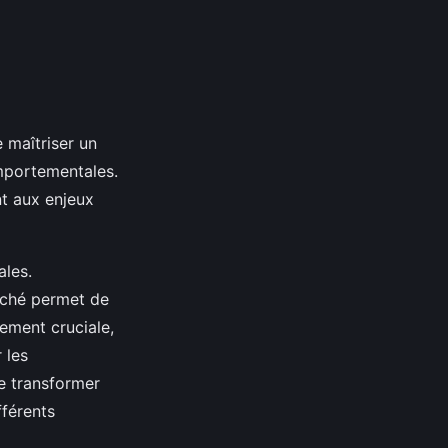
e maîtriser un
mportementales.
t aux enjeux
ales.
rché permet de
lement cruciale,
 les
de transformer
fférents